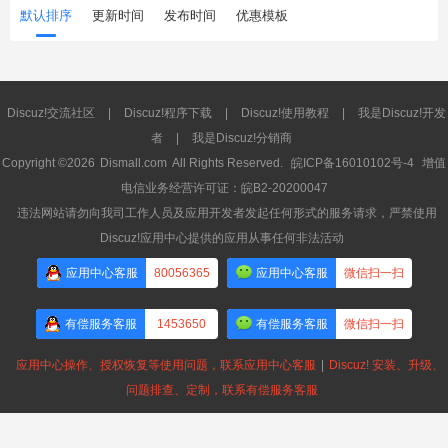
默认排序
更新时间
发布时间
优惠模板
Discuz!交流社区
|
Discuz!程序下载
|
Discuz!使用教程
|
我是Discuz!开发
者
|
我是Discuz!分销商
Copyright ©2026
Dismall.com
All Rights Reserved.
皖ICP备16010102号-4
增值
电信业务经营许可证：皖B2-20200047
违法网站请勿向我司工作人员及应用开发者发起任何形式的服务请求，严禁使用
Discuz!应用中心提供的应用从事任何非法活动
应用中心客服
80056365
应用中心客服
微信扫一扫
有偿服务客服
1453650
有偿服务客服
微信扫一扫
应用中心操作、授权恢复等使用问题，联系应用中心客服
|
Discuz! 安装、升级、
问题排查、定制，联系有偿服务客服