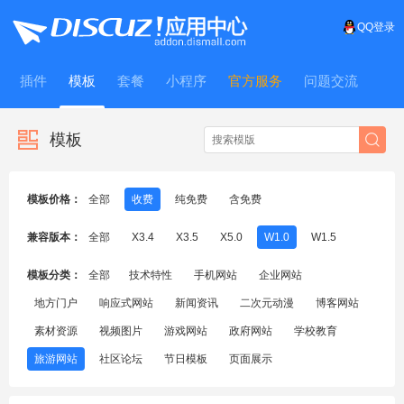
QQ登录
插件
模板
套餐
小程序
官方服务
问题交流
WitFrame
模板
模板价格：
全部
收费
纯免费
含免费
兼容版本：
全部
X3.4
X3.5
X5.0
W1.0
W1.5
模板分类：
全部
技术特性
手机网站
企业网站
地方门户
响应式网站
新闻资讯
二次元动漫
博客网站
素材资源
视频图片
游戏网站
政府网站
学校教育
旅游网站
社区论坛
节日模板
页面展示