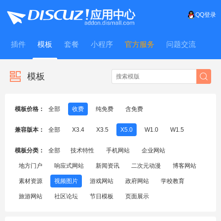
QQ登录
插件
模板
套餐
小程序
官方服务
问题交流
WitFrame
模板
模板价格：
全部
收费
纯免费
含免费
兼容版本：
全部
X3.4
X3.5
X5.0
W1.0
W1.5
模板分类：
全部
技术特性
手机网站
企业网站
地方门户
响应式网站
新闻资讯
二次元动漫
博客网站
素材资源
视频图片
游戏网站
政府网站
学校教育
旅游网站
社区论坛
节日模板
页面展示