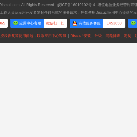
Dismall.com
All Rights Reserved.
皖ICP备16010102号-4
增值电信业务经营许可证：皖
工作人员及应用开发者发起任何形式的服务请求，严禁使用Discuz!应用中心提供的
365
应用中心客服
微信扫一扫
有偿服务客服
1453650
授权恢复等使用问题，联系应用中心客服
|
Discuz! 安装、升级、问题排查、定制