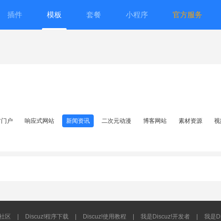
插件
模板
套餐
小程序
官方服务
方门户
响应式网站
新闻资讯
二次元动漫
博客网站
素材资源
视
流社区
|
Discuz!程序下载
|
Discuz!使用教程
|
我是Discuz!开发者
|
我是Di