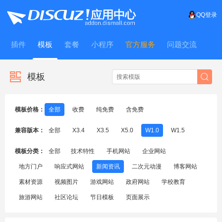
QQ登录
插件
模板
套餐
小程序
官方服务
问题交流
WitFrame
模板
模板价格：
全部
收费
纯免费
含免费
兼容版本：
全部
X3.4
X3.5
X5.0
W1.0
W1.5
模板分类：
全部
技术特性
手机网站
企业网站
地方门户
响应式网站
新闻资讯
二次元动漫
博客网站
素材资源
视频图片
游戏网站
政府网站
学校教育
旅游网站
社区论坛
节日模板
页面展示