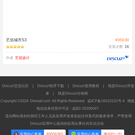
艺佰城市S3
¥359.00
安装次数:
16
作者:
艺佰设计
Discuz!交流社区
|
Discuz!程序下载
|
Discuz!使用教程
|
我是Discuz!开发
者
|
我是Discuz!分销商
Copyright ©2026
Dismall.com
All Rights Reserved.
皖ICP备16010102号-4
增值
电信业务经营许可证：皖B2-20200047
违法网站请勿向我司工作人员及应用开发者发起任何形式的服务请求，严禁使用
Discuz!应用中心提供的应用从事任何非法活动
应用中心客服
80056365
应用中心客服
微信扫一扫