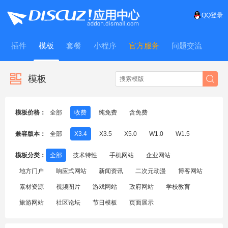
QQ登录
插件
模板
套餐
小程序
官方服务
问题交流
WitFrame
模板
模板价格：
全部
收费
纯免费
含免费
兼容版本：
全部
X3.4
X3.5
X5.0
W1.0
W1.5
模板分类：
全部
技术特性
手机网站
企业网站
地方门户
响应式网站
新闻资讯
二次元动漫
博客网站
素材资源
视频图片
游戏网站
政府网站
学校教育
旅游网站
社区论坛
节日模板
页面展示