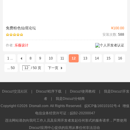
免费粉色仙境论坛
¥100.00
安装次数:
588
作者:
乐薇设计
1 ...
8
9
10
11
12
13
14
15
16
... 50
/ 50 页
下一页
Discuz!交流社区
|
Discuz!程序下载
|
Discuz!使用教程
|
我是Discuz!开发
者
|
我是Discuz!分销商
Copyright ©2026
Dismall.com
All Rights Reserved.
皖ICP备16010102号-4
增值
电信业务经营许可证：皖B2-20200047
违法网站请勿向我司工作人员及应用开发者发起任何形式的服务请求，严禁使用
Discuz!应用中心提供的应用从事任何非法活动