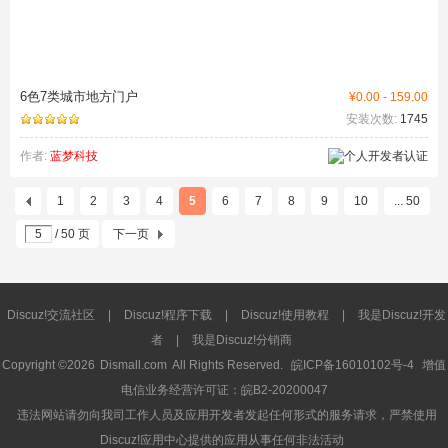
6色7类城市地方门户
¥0.00 - 159.00
安装次数:
1745
作者:
蓝梦科技
1
2
3
4
5
6
7
8
9
10
... 50
/ 50 页
下一页
Discuz!交流社区
|
Discuz!程序下载
|
Discuz!使用教程
|
我是Discuz!开发
者
|
我是Discuz!分销商
Copyright ©2026
Dismall.com
All Rights Reserved.
皖ICP备16010102号-4
增值
电信业务经营许可证：皖B2-20200047
违法网站请勿向我司工作人员及应用开发者发起任何形式的服务请求，严禁使用
Discuz!应用中心提供的应用从事任何非法活动