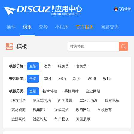
QQ登录
插件
模板
套餐
小程序
官方服务
问题交流
WitFrame
模板
模板价格：
全部
收费
纯免费
含免费
兼容版本：
全部
X3.4
X3.5
X5.0
W1.0
W1.5
模板分类：
全部
技术特性
手机网站
企业网站
地方门户
响应式网站
新闻资讯
二次元动漫
博客网站
素材资源
视频图片
游戏网站
政府网站
学校教育
旅游网站
社区论坛
节日模板
页面展示