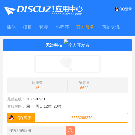
QQ登录
插件
模板
套餐
小程序
官方服务
问题交流
WitFrame
无边科技
应用数
安装量
16
6623
最后在线：
2026-07-31
客服时间：
周一~周日 12时~20时
QQ 客服
3383288270