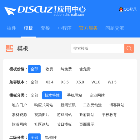
QQ登录
插件
模板
套餐
小程序
官方服务
问题交流
WitFrame
模板
模板价格：
全部
收费
纯免费
含免费
兼容版本：
全部
X3.4
X3.5
X5.0
W1.0
W1.5
模板分类：
全部
技术特性
手机网站
企业网站
地方门户
响应式网站
新闻资讯
二次元动漫
博客网站
素材资源
视频图片
游戏网站
政府网站
学校教育
旅游网站
社区论坛
节日模板
页面展示
二级分类：
全部
X5特性