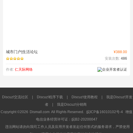
城市门户|生活论坛
¥388.00
安装次数:
486
作者:
仁天际网络
Discuz!交流社区
|
Discuz!程序下载
|
Discuz!使用教程
|
我是Discuz!开发
者
|
我是Discuz!分销商
Copyright ©2026
Dismall.com
All Rights Reserved.
皖ICP备16010102号-4
增值
电信业务经营许可证：皖B2-20200047
违法网站请勿向我司工作人员及应用开发者发起任何形式的服务请求，严禁使用