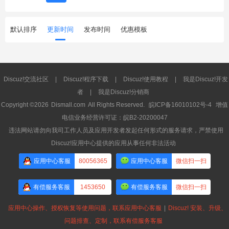
默认排序
更新时间
发布时间
优惠模板
Discuz!交流社区
|
Discuz!程序下载
|
Discuz!使用教程
|
我是Discuz!开发
者
|
我是Discuz!分销商
Copyright ©2026
Dismall.com
All Rights Reserved.
皖ICP备16010102号-4
增值
电信业务经营许可证：皖B2-20200047
违法网站请勿向我司工作人员及应用开发者发起任何形式的服务请求，严禁使用
Discuz!应用中心提供的应用从事任何非法活动
应用中心客服
80056365
应用中心客服
微信扫一扫
有偿服务客服
1453650
有偿服务客服
微信扫一扫
应用中心操作、授权恢复等使用问题，联系应用中心客服
|
Discuz! 安装、升级、
问题排查、定制，联系有偿服务客服