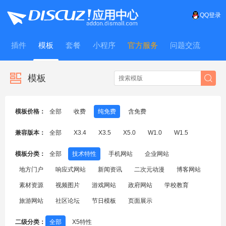
QQ登录
插件
模板
套餐
小程序
官方服务
问题交流
WitFrame
模板
模板价格：
全部
收费
纯免费
含免费
兼容版本：
全部
X3.4
X3.5
X5.0
W1.0
W1.5
模板分类：
全部
技术特性
手机网站
企业网站
地方门户
响应式网站
新闻资讯
二次元动漫
博客网站
素材资源
视频图片
游戏网站
政府网站
学校教育
旅游网站
社区论坛
节日模板
页面展示
二级分类：
全部
X5特性