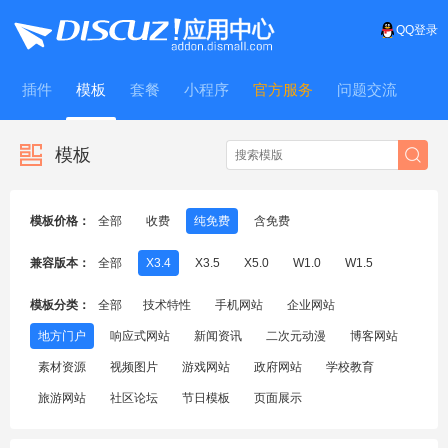
QQ登录
插件
模板
套餐
小程序
官方服务
问题交流
WitFrame
模板
模板价格：
全部
收费
纯免费
含免费
兼容版本：
全部
X3.4
X3.5
X5.0
W1.0
W1.5
模板分类：
全部
技术特性
手机网站
企业网站
地方门户
响应式网站
新闻资讯
二次元动漫
博客网站
素材资源
视频图片
游戏网站
政府网站
学校教育
旅游网站
社区论坛
节日模板
页面展示