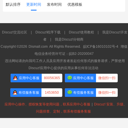
默认排序
更新时间
发布时间
优惠模板
Discuz!交流社区
|
Discuz!程序下载
|
Discuz!使用教程
|
我是Discuz!开发
者
|
我是Discuz!分销商
Copyright ©2026
Dismall.com
All Rights Reserved.
皖ICP备16010102号-4
增值
电信业务经营许可证：皖B2-20200047
违法网站请勿向我司工作人员及应用开发者发起任何形式的服务请求，严禁使用
Discuz!应用中心提供的应用从事任何非法活动
应用中心客服
80056365
应用中心客服
微信扫一扫
有偿服务客服
1453650
有偿服务客服
微信扫一扫
应用中心操作、授权恢复等使用问题，联系应用中心客服
|
Discuz! 安装、升级、
问题排查、定制，联系有偿服务客服