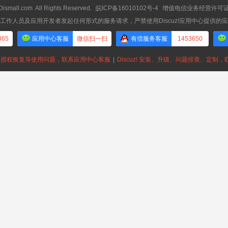
Dismall.com
All Rights Reserved.
皖ICP备16010102号-4
增值电信业务经营许可证：皖
工作人员及应用开发者发起任何形式的服务请求，严禁使用Discuz!应用中心提供的
365
应用中心客服
微信扫一扫
有偿服务客服
1453650
授权恢复等使用问题，联系应用中心客服
|
Discuz! 安装、升级、问题排查、定制