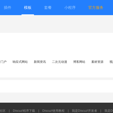
插件
模板
套餐
小程序
官方服务
方门户
响应式网站
新闻资讯
二次元动漫
博客网站
素材资源
视
流社区
|
Discuz!程序下载
|
Discuz!使用教程
|
我是Discuz!开发者
|
我是Di