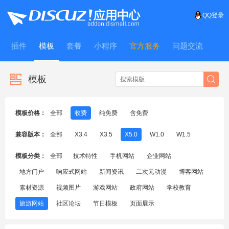
QQ登录
插件
模板
套餐
小程序
官方服务
问题交流
WitFrame
模板
模板价格：
全部
收费
纯免费
含免费
兼容版本：
全部
X3.4
X3.5
X5.0
W1.0
W1.5
模板分类：
全部
技术特性
手机网站
企业网站
地方门户
响应式网站
新闻资讯
二次元动漫
博客网站
素材资源
视频图片
游戏网站
政府网站
学校教育
旅游网站
社区论坛
节日模板
页面展示