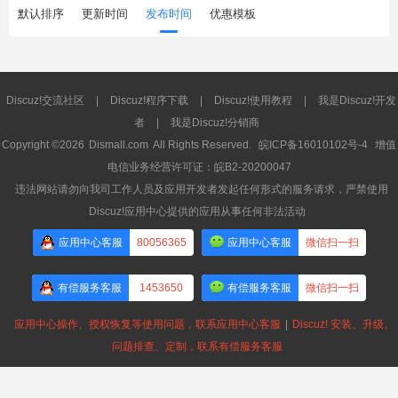
默认排序
更新时间
发布时间
优惠模板
Discuz!交流社区
|
Discuz!程序下载
|
Discuz!使用教程
|
我是Discuz!开发
者
|
我是Discuz!分销商
Copyright ©2026
Dismall.com
All Rights Reserved.
皖ICP备16010102号-4
增值
电信业务经营许可证：皖B2-20200047
违法网站请勿向我司工作人员及应用开发者发起任何形式的服务请求，严禁使用
Discuz!应用中心提供的应用从事任何非法活动
应用中心客服
80056365
应用中心客服
微信扫一扫
有偿服务客服
1453650
有偿服务客服
微信扫一扫
应用中心操作、授权恢复等使用问题，联系应用中心客服
|
Discuz! 安装、升级、
问题排查、定制，联系有偿服务客服