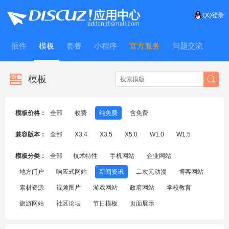
QQ登录
插件
模板
套餐
小程序
官方服务
问题交流
WitFrame
模板
模板价格：
全部
收费
纯免费
含免费
兼容版本：
全部
X3.4
X3.5
X5.0
W1.0
W1.5
模板分类：
全部
技术特性
手机网站
企业网站
地方门户
响应式网站
新闻资讯
二次元动漫
博客网站
素材资源
视频图片
游戏网站
政府网站
学校教育
旅游网站
社区论坛
节日模板
页面展示