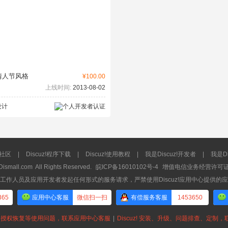
夕情人节风格
¥100.00
上线时间:
2013-08-02
设计
流社区
|
Discuz!程序下载
|
Discuz!使用教程
|
我是Discuz!开发者
|
我是Di
Dismall.com
All Rights Reserved.
皖ICP备16010102号-4
增值电信业务经营许可证：皖
工作人员及应用开发者发起任何形式的服务请求，严禁使用Discuz!应用中心提供的
365
应用中心客服
微信扫一扫
有偿服务客服
1453650
授权恢复等使用问题，联系应用中心客服
|
Discuz! 安装、升级、问题排查、定制