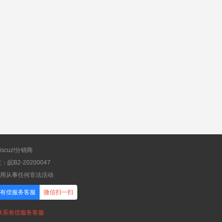
scuz!分销商
B2-20200047
应用从事任何非法活动
有偿服务客服
微信扫一扫
，联系有偿服务客服