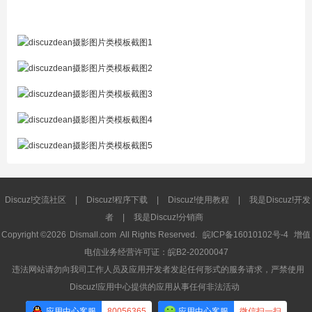
Discuz!交流社区
|
Discuz!程序下载
|
Discuz!使用教程
|
我是Discuz!开发
者
|
我是Discuz!分销商
Copyright ©2026
Dismall.com
All Rights Reserved.
皖ICP备16010102号-4
增值
电信业务经营许可证：皖B2-20200047
违法网站请勿向我司工作人员及应用开发者发起任何形式的服务请求，严禁使用
Discuz!应用中心提供的应用从事任何非法活动
应用中心客服
80056365
应用中心客服
微信扫一扫