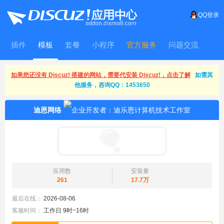
QQ登录
插件
模板
套餐
小程序
官方服务
问题交流
WitFrame
如果您还没有 Discuz! 搭建的网站，需要代安装 Discuz!，点击了解
如需其
他服务，咨询QQ：1453650
迪恩网络
应用数
安装量
261
17.7万
最后在线：
2026-08-06
客服时间：
工作日 9时~16时