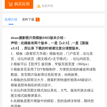
购买应用
免责声明
应用介绍
资料下载
1
dean摄影图片类模板0403版本介绍：
声明：此模板有两个版本，一是【x2.5】,一是【新版
x3.0】，所以亲 下载的时候请注意分清楚版本。
1、模板（跟着官方升级）模板包括，门户首页，论坛首
页，论坛列表页（图文模式+文字模式），论坛内容页。
2.模板可以【宽|窄】版切换，窄版页面宽度（960px）
3.模板首页采用了DIY智能制作，方便您后续的修改和读取
数据。首页图片鼠标滑过色彩变淡，动画效果。
4.模板的头部简洁大方，搜索栏和快捷栏精美4A级设计。
模板底部有相应的简洁设计。
5.论坛列表页图文模式加以美化，大气。版块列表左移让
图文模式能整屏显示。
6.此模板是图片模版中的精彩，您的选择没有错，期待您
的选购。