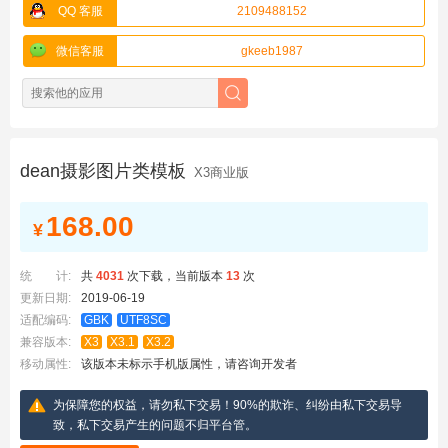
QQ 客服
2109488152
微信客服
gkeeb1987
dean摄影图片类模板
X3商业版
168.00
¥
统 计:
共
4031
次下载，当前版本
13
次
更新日期:
2019-06-19
适配编码:
GBK
UTF8SC
兼容版本:
X3
X3.1
X3.2
移动属性:
该版本未标示手机版属性，请咨询开发者
为保障您的权益，请勿私下交易！90%的欺诈、纠纷由私下交易导
致，私下交易产生的问题不归平台管。