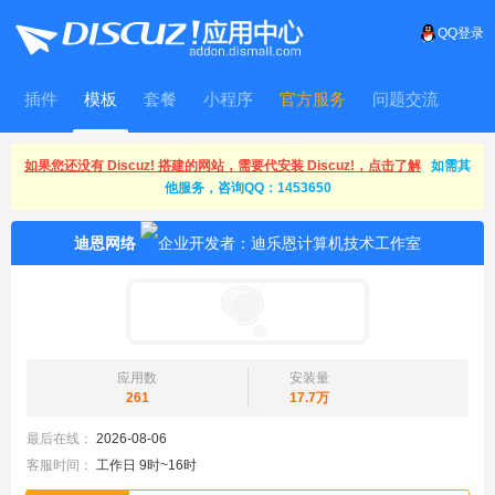
QQ登录
插件
模板
套餐
小程序
官方服务
问题交流
WitFrame
如果您还没有 Discuz! 搭建的网站，需要代安装 Discuz!，点击了解
如需其
他服务，咨询QQ：1453650
迪恩网络
应用数
安装量
261
17.7万
最后在线：
2026-08-06
客服时间：
工作日 9时~16时