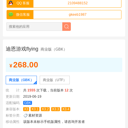
QQ 客服
2109488152
微信客服
gkeeb1987
迪恩游戏flying
商业版（GBK）
268.00
¥
商业版（GBK）
商业版（UTF）
统 计:
共
1555
次下载，当前版本
12
次
更新日期:
2019-06-19
适配编码:
GBK
兼容版本:
X3
X3.1
X3.2
X3.3
X3.4
标签分类:
素材资源
移动属性:
该版本未标示手机版属性，请咨询开发者