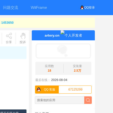
问题交流
WitFrame
QQ登录
453650
artery.cn
分享
投诉
应用数
安装量
18
2.5万
最后在线：
2026-08-04
QQ 客服
67125299