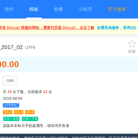
插件
模板
套餐
小程序
官方服务
有 Discuz! 搭建的网站，需要代安装 Discuz!，点击了解
如需其他服务，咨询QQ：1
y_2017_02
UTF8
收藏
00.00
GBK
共
16
次下载，当前版本
12
次
2019-08-04
UTF8SC
X3.2
X3.3
X3.4
5.5 ~ 5.6
7.0 ~ 7.4
该版本未标示手机版属性，请咨询开发者