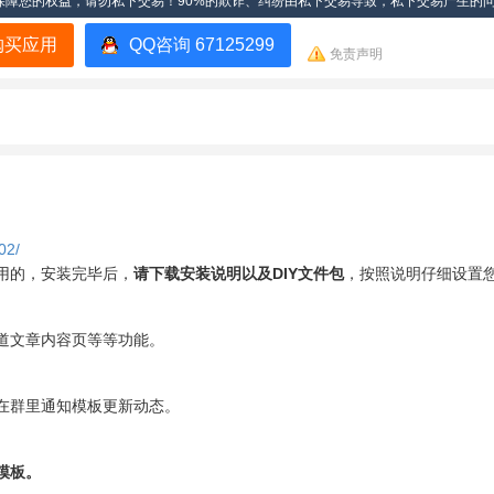
保障您的权益，请勿私下交易！90%的欺诈、纠纷由私下交易导致，私下交易产生的
购买应用
QQ咨询 67125299
免责声明
02/
用的，安装完毕后，
请下载安装说明以及DIY文件包
，按照说明仔细设置
道文章内容页等等功能。
在群里通知模板更新动态。
模板。