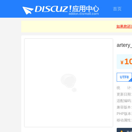
首页
如果您还没
arter
1
¥
UTF8
统 计:
更新日期:
适配编码:
兼容版本:
PHP版本:
移动属性: