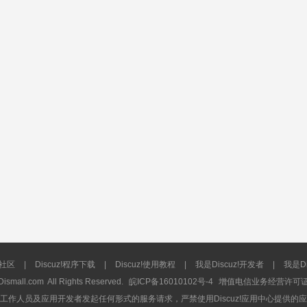
流社区
|
Discuz!程序下载
|
Discuz!使用教程
|
我是Discuz!开发者
|
我是Di
Dismall.com
All Rights Reserved.
皖ICP备16010102号-4
增值电信业务经营许可证：皖
工作人员及应用开发者发起任何形式的服务请求，严禁使用Discuz!应用中心提供的