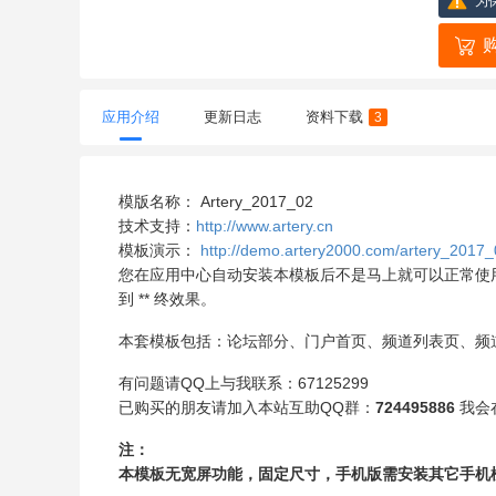
为
应用介绍
更新日志
资料下载
3
模版名称： Artery_2017_02
技术支持：
http://www.artery.cn
模板演示：
http://demo.artery2000.com/artery_2017_
您在应用中心自动安装本模板后不是马上就可以正常使
到
**
终效果。
本套模板包括：论坛部分、门户首页、频道列表页、频
有问题请QQ上与我联系：67125299
已购买的朋友请加入本站互助QQ群：
724495886
我会
注：
本模板无宽屏功能，固定尺寸，手机版需安装其它手机