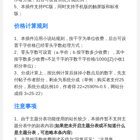
5、本插件支持PC版，同时支持手机版的触屏版和标准
版；
价格计算规则
1、本插件沿用小说站规则，按千字为单位收费，后台可设
置千字价格已经零头字数处理方式；
2、零头字数可设置（a.半价；b.按字数多少收费），其中
按字数多少收费=不足千字的字数
千字价格/1000([Z]小收1
积分单位)；
3、分成计算上，按比例计算后抹掉小数点后的数字，先支
付帖子作者部分，剩余为系统分成（举例：购买者支付25
积分，系统分成比例10，作者得 22=25
90%-0.5，网站分
成得 3=25-22）
注意事项
1、由于主题分表功能使用的站长较少，本插件暂不支持主
题分表中的副表内容(
如果您未开启主题分表或不知道什么
是主题分表，可忽略本条内容
)
2、主题按字数收费阅读不得与“回复可见”、“主题售