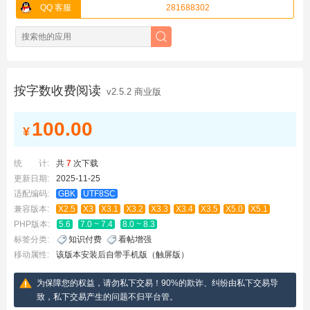
QQ 客服
281688302
按字数收费阅读
v2.5.2 商业版
100.00
¥
统 计:
共
7
次下载
更新日期:
2025-11-25
适配编码:
GBK
UTF8SC
兼容版本:
X2.5
X3
X3.1
X3.2
X3.3
X3.4
X3.5
X5.0
X5.1
PHP版本:
5.6
7.0 ~ 7.4
8.0 ~ 8.3
标签分类:
知识付费
看帖增强
移动属性:
该版本安装后自带手机版（触屏版）
为保障您的权益，请勿私下交易！90%的欺诈、纠纷由私下交易导
致，私下交易产生的问题不归平台管。