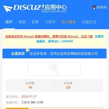
QQ登录
插件
模板
套餐
小程序
官方服务
问题交流
WitFrame
如果您还没有 Discuz! 搭建的网站，需要代安装 Discuz!，点击了解
如需其
他服务，咨询QQ：1453650
众器良匠
应用数
安装量
79
3万
最后在线：
2026-07-27
客服时间：
工作日 9时~17时