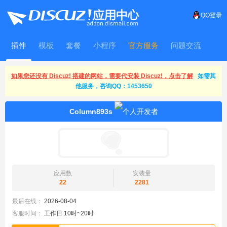
QQ登录
插件
模板
套餐
小程序
官方服务
问题交流
WitFrame
如果您还没有 Discuz! 搭建的网站，需要代安装 Discuz!，点击了解
如需其
他服务，咨询QQ：1453650
Column893s
应用数
安装量
22
2281
最后在线：
2026-08-04
客服时间：
工作日 10时~20时