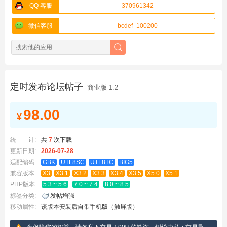
QQ 客服
370961342
微信客服
bcdef_100200
定时发布论坛帖子
商业版 1.2
98.00
¥
统 计:
共
7
次下载
更新日期:
2026-07-28
适配编码:
GBK
UTF8SC
UTF8TC
BIG5
兼容版本:
X3
X3.1
X3.2
X3.3
X3.4
X3.5
X5.0
X5.1
PHP版本:
5.3 ~ 5.6
7.0 ~ 7.4
8.0 ~ 8.5
标签分类:
发帖增强
移动属性:
该版本安装后自带手机版（触屏版）