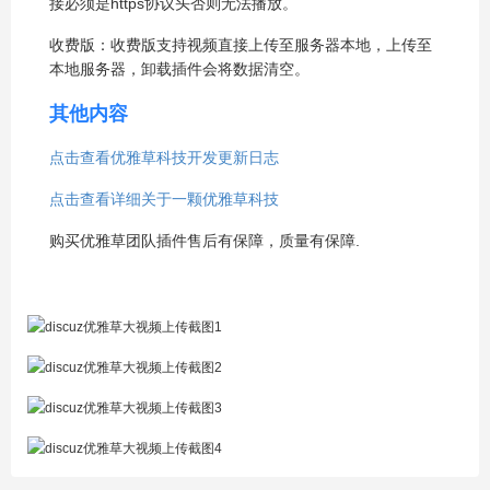
接必须是https协议头否则无法播放。
收费版：收费版支持视频直接上传至服务器本地，上传至
本地服务器，卸载插件会将数据清空。
其他内容
点击查看优雅草科技开发更新日志
点击查看详细关于一颗优雅草科技
购买优雅草团队插件售后有保障，质量有保障.