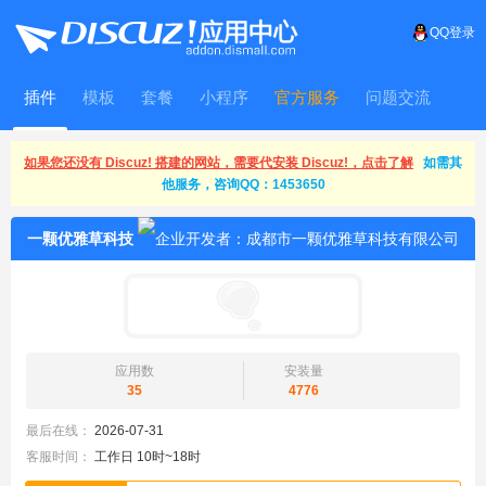
QQ登录
插件
模板
套餐
小程序
官方服务
问题交流
WitFrame
如果您还没有 Discuz! 搭建的网站，需要代安装 Discuz!，点击了解
如需其
他服务，咨询QQ：1453650
一颗优雅草科技
应用数
安装量
35
4776
最后在线：
2026-07-31
客服时间：
工作日 10时~18时