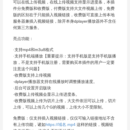
可以在线上传视频，在线上传视频支持显示进度条，本插
件分免费版和收费版，付费版支持大文件视频上传，免费
版的区别在于只能插入视频链接，收费版可直接上传本地
服务器兼插入视频链接，除开本身dplayer播放器外不含任
何第三方服务。
亮点功能：
·支持mp4和m3u8格式
·支持手机端播放【重要提示：支持手机版是支持手机版播
放，不是支持手机版注册，需要购买本插件的用户一定要
注意这个问题】
·收费版支持上传视频
·dplayer播放器支持在线播放时调整播放速度。
·后台可设置开启版块
·收费版上传视频会显示上传进度条。
·收费版视频上传为切片上传，大文件依旧可以上传，切片
上传，可以上传几个G的视频，上传大小不受限制。
免费版：仅支持插入视频链接，仅仅可输入链接地址不含
有上传功能，诸如
https://域名.mp4
这样的链接，视频链