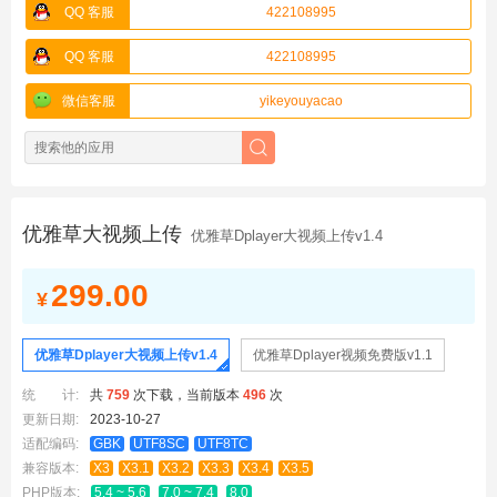
QQ 客服
422108995
QQ 客服
422108995
微信客服
yikeyouyacao
优雅草大视频上传
优雅草Dplayer大视频上传v1.4
299.00
¥
优雅草Dplayer大视频上传v1.4
优雅草Dplayer视频免费版v1.1
统 计:
共
759
次下载，当前版本
496
次
更新日期:
2023-10-27
适配编码:
GBK
UTF8SC
UTF8TC
兼容版本:
X3
X3.1
X3.2
X3.3
X3.4
X3.5
PHP版本:
5.4 ~ 5.6
7.0 ~ 7.4
8.0