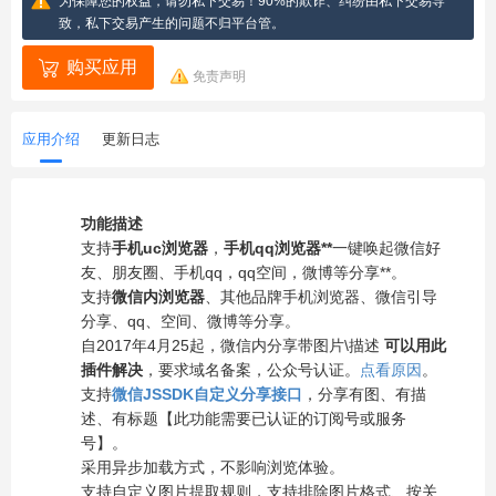
为保障您的权益，请勿私下交易！90%的欺诈、纠纷由私下交易导
致，私下交易产生的问题不归平台管。
购买应用
免责声明
应用介绍
更新日志
功能描述
支持
手机uc浏览器
，
手机qq浏览器**
一键唤起微信好
友、朋友圈、手机qq，qq空间，微博等分享**。
支持
微信内浏览器
、其他品牌手机浏览器、微信引导
分享、qq、空间、微博等分享。
自2017年4月25起，微信内分享带图片\描述
可以用此
插件解决
，要求域名备案，公众号认证。
点看原因
。
支持
微信JSSDK自定义分享接口
，分享有图、有描
述、有标题【此功能需要已认证的订阅号或服务
号】。
采用异步加载方式，不影响浏览体验。
支持自定义图片提取规则，支持排除图片格式、按关