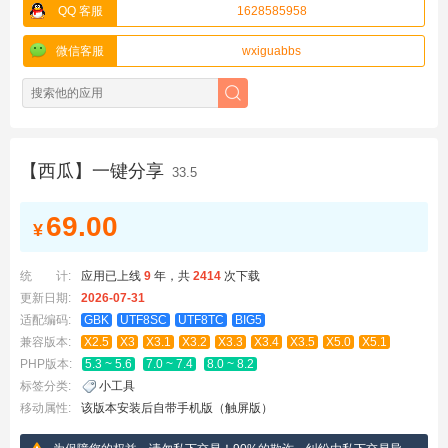
QQ 客服
1628585958
微信客服
wxiguabbs
【西瓜】一键分享
33.5
69.00
¥
统 计:
应用已上线
9
年，
共
2414
次下载
更新日期:
2026-07-31
适配编码:
GBK
UTF8SC
UTF8TC
BIG5
兼容版本:
X2.5
X3
X3.1
X3.2
X3.3
X3.4
X3.5
X5.0
X5.1
PHP版本:
5.3 ~ 5.6
7.0 ~ 7.4
8.0 ~ 8.2
标签分类:
小工具
移动属性:
该版本安装后自带手机版（触屏版）