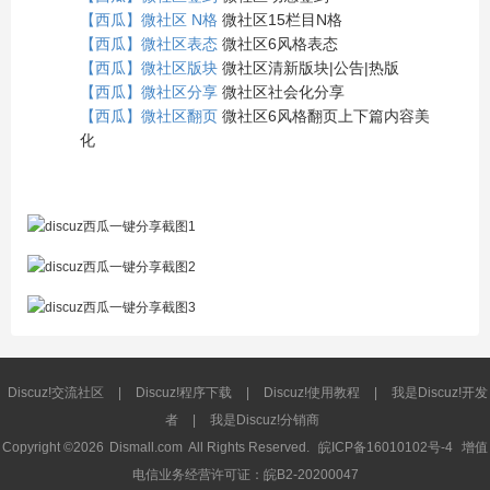
【西瓜】微社区 N格
微社区15栏目N格
【西瓜】微社区表态
微社区6风格表态
【西瓜】微社区版块
微社区清新版块|公告|热版
【西瓜】微社区分享
微社区社会化分享
【西瓜】微社区翻页
微社区6风格翻页上下篇内容美
化
Discuz!交流社区
|
Discuz!程序下载
|
Discuz!使用教程
|
我是Discuz!开发
者
|
我是Discuz!分销商
Copyright ©2026
Dismall.com
All Rights Reserved.
皖ICP备16010102号-4
增值
电信业务经营许可证：皖B2-20200047