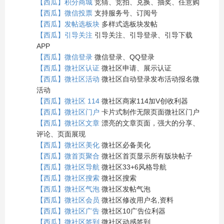
【西瓜】积分商城
竞猜、竞拍、兑换、抽奖、任意购
【西瓜】微信投票
支持服务号、订阅号
【西瓜】发帖选板块
多样式选板块发帖
【西瓜】引导关注
引导关注、引导登录、引导下载
APP
【西瓜】微信登录
微信登录、QQ登录
【西瓜】微社区认证
微社区申请、展示认证
【西瓜】微社区活动
微社区自动登录发布活动报名微
活动
【西瓜】微社区 114
微社区商家114加V创收利器
【西瓜】微社区门户
卡片式制作无限页面微社区门户
【西瓜】微社区文章
漂亮的文章页面，强大的分享、
评论、页面展现
【西瓜】微社区美化
微社区必备美化
【西瓜】微首页聚合
微社区首页显示所有版块帖子
【西瓜】微社区导航
微社区33+6风格导航
【西瓜】微社区搜索
微社区搜索
【西瓜】微社区气泡
微社区发帖气泡
【西瓜】微社区会员
微社区修改用户名,资料
【西瓜】微社区广告
微社区10广告位利器
【西瓜】微社区签到
微社区动感签到