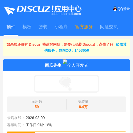
QQ登录
插件
模板
套餐
小程序
官方服务
问题交流
WitFrame
如果您还没有 Discuz! 搭建的网站，需要代安装 Discuz!，点击了解
如需其
他服务，咨询QQ：1453650
西瓜先生
应用数
安装量
59
8.4万
最后在线：
2026-08-09
客服时间：
工作日 9时~18时