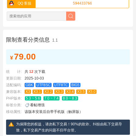
QQ 客服
594433766
限制查看分类信息
1.1
79.00
¥
统 计:
共
12
次下载
更新日期:
2025-10-03
适配编码:
GBK
UTF8SC
UTF8TC
BIG5
兼容版本:
X3
X3.1
X3.2
X3.3
X3.4
X3.5
X5.0
PHP版本:
5.3 ~ 5.6
7.0 ~ 7.4
8.0 ~ 8.3
标签分类:
看帖增强
移动属性:
该版本安装后自带手机版（触屏版）
为保障您的权益，请勿私下交易！90%的欺诈、纠纷由私下交易导
致，私下交易产生的问题不归平台管。