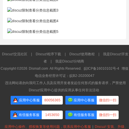
Discuz!交流社区
|
Discuz!程序下载
|
Discuz!使用教程
|
我是Discuz!开发
者
|
我是Discuz!分销商
Copyright ©2026
Dismall.com
All Rights Reserved.
皖ICP备16010102号-4
增值
电信业务经营许可证：皖B2-20200047
违法网站请勿向我司工作人员及应用开发者发起任何形式的服务请求，严禁使用
Discuz!应用中心提供的应用从事任何非法活动
应用中心客服
80056365
应用中心客服
微信扫一扫
有偿服务客服
1453650
有偿服务客服
微信扫一扫
应用中心操作、授权恢复等使用问题，联系应用中心客服
|
Discuz! 安装、升级、