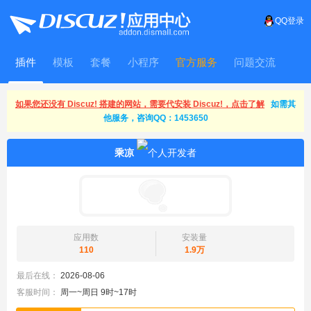
QQ登录
插件
模板
套餐
小程序
官方服务
问题交流
WitFrame
如果您还没有 Discuz! 搭建的网站，需要代安装 Discuz!，点击了解
如需其
他服务，咨询QQ：1453650
乘凉
应用数
安装量
110
1.9万
最后在线：
2026-08-06
客服时间：
周一~周日 9时~17时