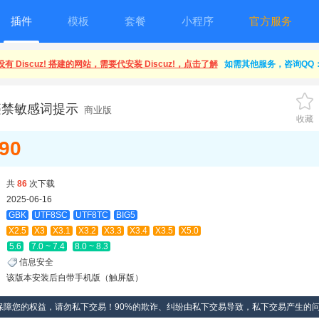
插件
模板
套餐
小程序
官方服务
有 Discuz! 搭建的网站，需要代安装 Discuz!，点击了解
如需其他服务，咨询QQ：1
违禁敏感词提示
商业版
收藏
.90
共
86
次下载
2025-06-16
GBK
UTF8SC
UTF8TC
BIG5
X2.5
X3
X3.1
X3.2
X3.3
X3.4
X3.5
X5.0
5.6
7.0 ~ 7.4
8.0 ~ 8.3
信息安全
该版本安装后自带手机版（触屏版）
保障您的权益，请勿私下交易！90%的欺诈、纠纷由私下交易导致，私下交易产生的