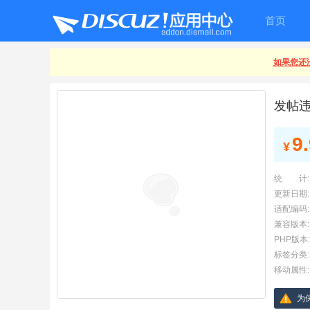
首页
如果您还没
发帖
9
¥
统 计:
更新日期:
适配编码:
兼容版本:
PHP版本:
标签分类:
移动属性:
为