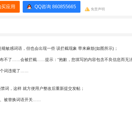
购买应用
QQ咨询 860855665
免责声明
滤违规敏感词语，但也会出现一些 误拦截现象 带来麻烦(如图所示)；
布不了……会被拦截……提示：“抱歉，您填写的内容包含不良信息而无法
哪个词违规了……
违禁词，这样 就方便用户整改后重新提交发帖；
语、被替换词语开关……