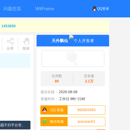
问题交流
WitFrame
QQ登录
453650
天外飘仙
分享
投诉
应用数
安装量
80
2.1万
最后在线：
2026-08-08
客服时间：
工作日 9时~21时
QQ 客服
860855665
微信客服
piaoxian01
问题不归平台管。