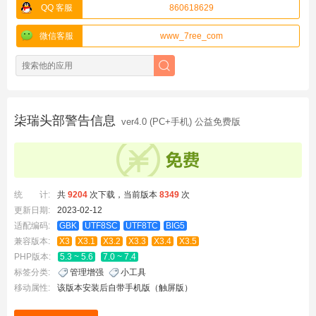
QQ 客服
860618629
微信客服
www_7ree_com
柒瑞头部警告信息
ver4.0 (PC+手机) 公益免费版
统 计:
共
9204
次下载，当前版本
8349
次
更新日期:
2023-02-12
适配编码:
GBK
UTF8SC
UTF8TC
BIG5
兼容版本:
X3
X3.1
X3.2
X3.3
X3.4
X3.5
PHP版本:
5.3 ~ 5.6
7.0 ~ 7.4
标签分类:
管理增强
小工具
移动属性:
该版本安装后自带手机版（触屏版）