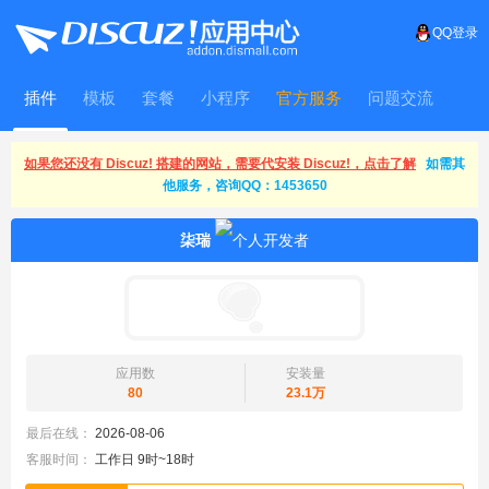
QQ登录
插件
模板
套餐
小程序
官方服务
问题交流
WitFrame
如果您还没有 Discuz! 搭建的网站，需要代安装 Discuz!，点击了解
如需其
他服务，咨询QQ：1453650
柒瑞
应用数
安装量
80
23.1万
最后在线：
2026-08-06
客服时间：
工作日 9时~18时