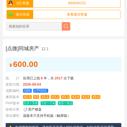
QQ 客服
800046233
微信客服
查看微信客服
[点微]同城房产
12.1
600.00
¥
统 计:
应用已上线
6
年，
共
2017
次下载
更新日期:
2026-08-04
适配编码:
GBK
UTF8SC
兼容版本:
X2.5
X3
X3.1
X3.2
X3.3
X3.4
X3.5
X5.0
PHP版本:
5.3 ~ 5.6
7.0 ~ 7.4
8.0 ~ 8.2
标签分类:
房产楼盘
移动属性:
该版本只支持手机版（触屏版）