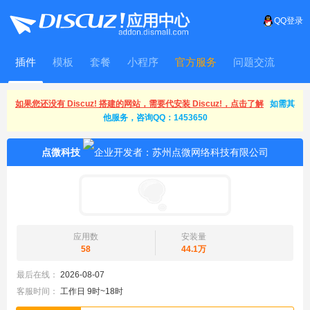
QQ登录
插件
模板
套餐
小程序
官方服务
问题交流
WitFrame
如果您还没有 Discuz! 搭建的网站，需要代安装 Discuz!，点击了解
如需其
他服务，咨询QQ：1453650
点微科技
应用数
安装量
58
44.1万
最后在线：
2026-08-07
客服时间：
工作日 9时~18时