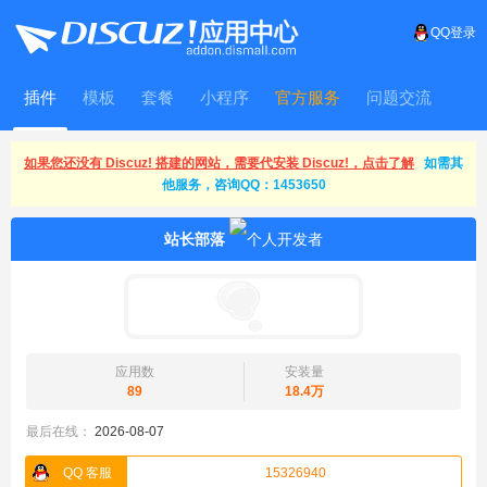
QQ登录
插件
模板
套餐
小程序
官方服务
问题交流
WitFrame
如果您还没有 Discuz! 搭建的网站，需要代安装 Discuz!，点击了解
如需其
他服务，咨询QQ：1453650
站长部落
应用数
安装量
89
18.4万
最后在线：
2026-08-07
QQ 客服
15326940