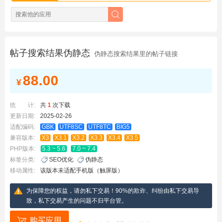
帖子搜索结果伪静态
伪静态搜索结果里的帖子链接
88.00
¥
统 计:
共
1
次下载
更新日期:
2025-02-26
适配编码:
GBK
UTF8SC
UTF8TC
BIG5
兼容版本:
X3
X3.1
X3.2
X3.3
X3.4
X3.5
PHP版本:
5.3 ~ 5.6
7.0 ~ 7.4
标签分类:
SEO优化
伪静态
移动属性:
该版本未适配手机版（触屏版）
为保障您的权益，请勿私下交易！90%的欺诈、纠纷由私下交易导
致，私下交易产生的问题不归平台管。
购买应用