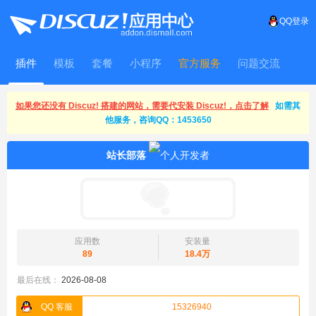
QQ登录
插件
模板
套餐
小程序
官方服务
问题交流
WitFrame
如果您还没有 Discuz! 搭建的网站，需要代安装 Discuz!，点击了解
如需其
他服务，咨询QQ：1453650
站长部落
应用数
安装量
89
18.4万
最后在线：
2026-08-08
QQ 客服
15326940