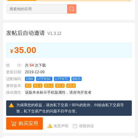
发帖后自动邀请
V1.3.12
35.00
¥
统 计:
共
54
次下载
更新日期:
2019-12-09
适配编码:
GBK
UTF8SC
UTF8TC
BIG5
兼容版本:
X3
X3.1
X3.2
X3.3
X3.4
移动属性:
该版本未标示手机版属性，请咨询开发者
为保障您的权益，请勿私下交易！90%的欺诈、纠纷由私下交易导
致，私下交易产生的问题不归平台管。
购买应用
免责声明
授权协议