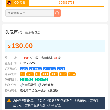
QQ 客服
695832763
头像审核
高级版 3.2
130.00
¥
统 计:
共
100
次下载，当前版本
98
次
更新日期:
2021-06-29
适配编码:
GBK
UTF8SC
UTF8TC
BIG5
兼容版本:
X2
X2.5
X3
X3.1
X3.2
X3.3
X3.4
PHP版本:
5.3 ~ 5.6
7.0 ~ 7.2
标签分类:
管理增强
内容审核
移动属性:
该版本未适配手机版（触屏版）
为保障您的权益，请勿私下交易！90%的欺诈、纠纷由私下交易导
致，私下交易产生的问题不归平台管。