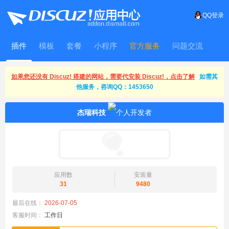
QQ登录
插件
模板
套餐
小程序
官方服务
问题交流
WitFrame
如果您还没有 Discuz! 搭建的网站，需要代安装 Discuz!，点击了解
如需其
他服务，咨询QQ：1453650
杰瑞科技
应用数
安装量
31
9480
最后在线：
2026-07-05
客服时间：
工作日