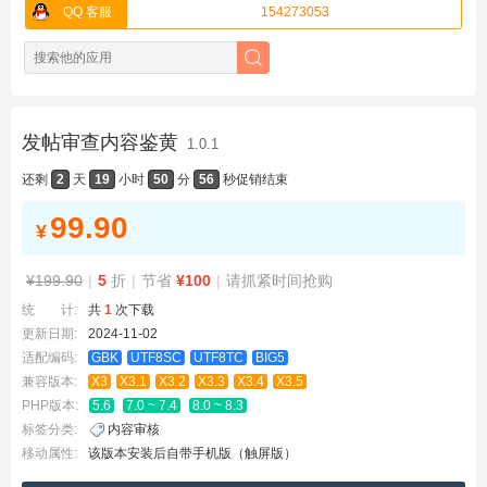
QQ 客服
154273053
发帖审查内容鉴黄
1.0.1
还剩
2
天
19
小时
50
分
56
秒
促销结束
99.90
¥
¥199.90
|
5
折
|
节省
¥100
|
请抓紧时间抢购
统 计:
共
1
次下载
更新日期:
2024-11-02
适配编码:
GBK
UTF8SC
UTF8TC
BIG5
兼容版本:
X3
X3.1
X3.2
X3.3
X3.4
X3.5
PHP版本:
5.6
7.0 ~ 7.4
8.0 ~ 8.3
标签分类:
内容审核
移动属性:
该版本安装后自带手机版（触屏版）