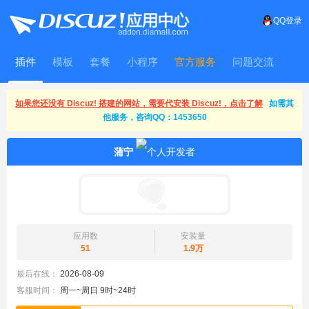
QQ登录
插件
模板
套餐
小程序
官方服务
问题交流
WitFrame
如果您还没有 Discuz! 搭建的网站，需要代安装 Discuz!，点击了解
如需其
他服务，咨询QQ：1453650
蒲宁
应用数
安装量
51
1.9万
最后在线：
2026-08-09
客服时间：
周一~周日 9时~24时