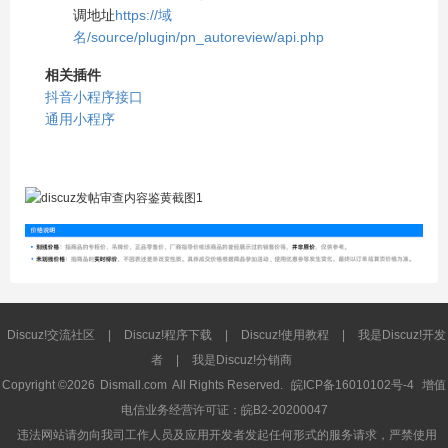
调地址
https://域
名/source/plugin/pn_autoreview/api.php
相关插件
抖音小程序接口
通用小程序
Discuz!交流社区
|
Discuz!程序下载
|
Discuz!使用教程
|
我是Discuz!开发
者
|
我是Discuz!分销商
Copyright ©2026
Dismall.com
All Rights Reserved.
皖ICP备16010102号-4
增值
电信业务经营许可证：皖B2-20200047
违法网站请勿向我司工作人员及应用开发者发起任何形式的服务请求，严禁使用