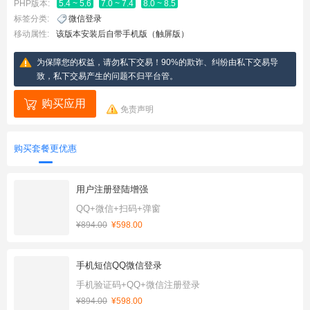
PHP版本:
5.4 ~ 5.6
7.0 ~ 7.4
8.0 ~ 8.5
标签分类:
微信登录
移动属性:
该版本安装后自带手机版（触屏版）
为保障您的权益，请勿私下交易！90%的欺诈、纠纷由私下交易导
致，私下交易产生的问题不归平台管。
购买应用
免责声明
购买套餐更优惠
用户注册登陆增强
QQ+微信+扫码+弹窗
¥894.00
¥598.00
手机短信QQ微信登录
手机验证码+QQ+微信注册登录
¥894.00
¥598.00