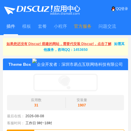
QQ登录
插件
模板
套餐
小程序
官方服务
问题交流
WitFrame
如果您还没有 Discuz! 搭建的网站，需要代安装 Discuz!，点击了解
如需其
他服务，咨询QQ：1453650
Theme Box
应用数
安装量
31
1907
最后在线：
2026-08-08
客服时间：
工作日 9时~18时