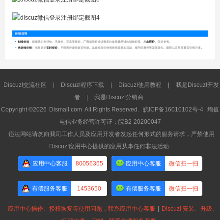
Discuz!交流社区
|
Discuz!程序下载
|
Discuz!使用教程
|
我是Discuz!开发
者
|
我是Discuz!分销商
Copyright ©2026
Dismall.com
All Rights Reserved.
皖ICP备16010102号-4
增值
电信业务经营许可证：皖B2-20200047
违法网站请勿向我司工作人员及应用开发者发起任何形式的服务请求，严禁使用
Discuz!应用中心提供的应用从事任何非法活动
应用中心客服
80056365
应用中心客服
微信扫一扫
有偿服务客服
1453650
有偿服务客服
微信扫一扫
应用中心操作、授权恢复等使用问题，联系应用中心客服
|
Discuz! 安装、升级、