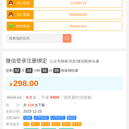
QQ 客服
25288318
QQ 客服
908535030
微信客服
theme-box
微信登录注册绑定
公众号模板消息/微信昵称头像
还剩
53
天
14
小时
02
分
05
秒
促销结束
298.00
¥
¥698.00
|
4.3
折
|
节省
¥400
|
请抓紧时间抢购
统 计:
共
114
次下载
更新日期:
2025-12-25
适配编码:
GBK
UTF8SC
UTF8TC
BIG5
兼容版本:
X3
X3.1
X3.2
X3.3
X3.4
X3.5