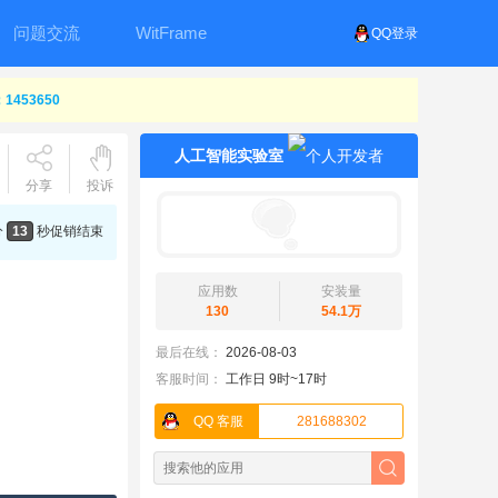
问题交流
WitFrame
QQ登录
453650
人工智能实验室
分享
投诉
分
12
秒
促销结束
应用数
安装量
130
54.1万
最后在线：
2026-08-03
客服时间：
工作日 9时~17时
QQ 客服
281688302