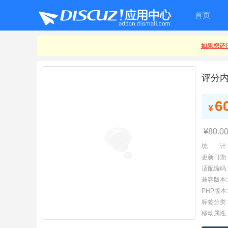
首页
如果您还没
评分
6
¥
¥80.0
统 计:
更新日期:
适配编码:
兼容版本:
PHP版本:
标签分类:
移动属性: