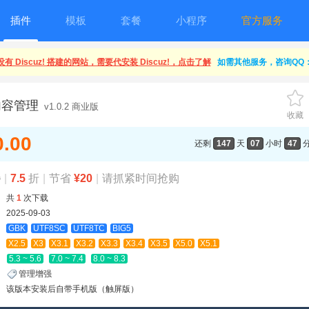
插件
模板
套餐
小程序
官方服务
有 Discuz! 搭建的网站，需要代安装 Discuz!，点击了解
如需其他服务，咨询QQ：1
内容管理
v1.0.2 商业版
收藏
0.00
还剩
147
天
07
小时
47
0
|
7.5
折
|
节省
¥20
|
请抓紧时间抢购
共
1
次下载
2025-09-03
GBK
UTF8SC
UTF8TC
BIG5
X2.5
X3
X3.1
X3.2
X3.3
X3.4
X3.5
X5.0
X5.1
5.3 ~ 5.6
7.0 ~ 7.4
8.0 ~ 8.3
管理增强
该版本安装后自带手机版（触屏版）