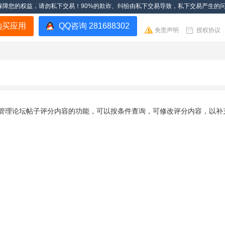
保障您的权益，请勿私下交易！90%的欺诈、纠纷由私下交易导致，私下交易产生的
购买应用
QQ咨询 281688302
免责声明
授权协议
后台几种管理论坛帖子评分内容的功能，可以按条件查询，可修改评分内容，以