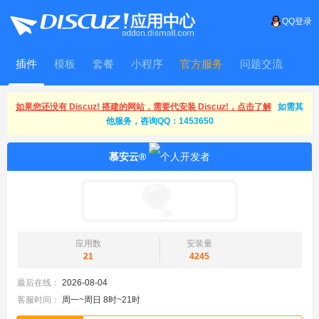
QQ登录
插件
模板
套餐
小程序
官方服务
问题交流
WitFrame
如果您还没有 Discuz! 搭建的网站，需要代安装 Discuz!，点击了解
如需其
他服务，咨询QQ：1453650
慕安云®
应用数
安装量
21
4245
最后在线：
2026-08-04
客服时间：
周一~周日 8时~21时