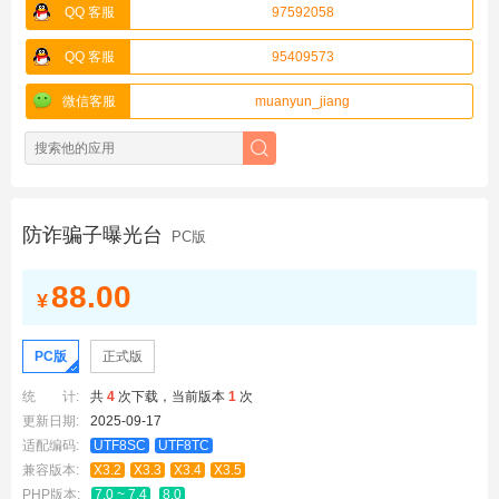
QQ 客服
97592058
QQ 客服
95409573
微信客服
muanyun_jiang
防诈骗子曝光台
PC版
88.00
¥
PC版
正式版
统 计:
共
4
次下载，当前版本
1
次
更新日期:
2025-09-17
适配编码:
UTF8SC
UTF8TC
兼容版本:
X3.2
X3.3
X3.4
X3.5
PHP版本:
7.0 ~ 7.4
8.0