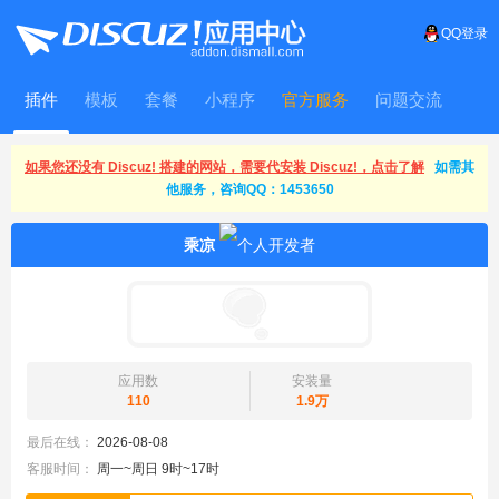
QQ登录
插件
模板
套餐
小程序
官方服务
问题交流
WitFrame
如果您还没有 Discuz! 搭建的网站，需要代安装 Discuz!，点击了解
如需其
他服务，咨询QQ：1453650
乘凉
应用数
安装量
110
1.9万
最后在线：
2026-08-08
客服时间：
周一~周日 9时~17时