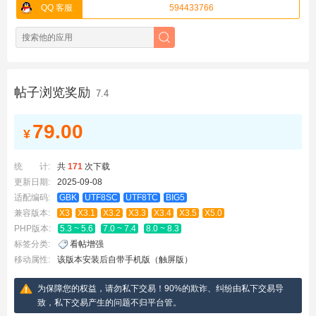
QQ 客服
594433766
帖子浏览奖励
7.4
79.00
¥
统 计:
共
171
次下载
更新日期:
2025-09-08
适配编码:
GBK
UTF8SC
UTF8TC
BIG5
兼容版本:
X3
X3.1
X3.2
X3.3
X3.4
X3.5
X5.0
PHP版本:
5.3 ~ 5.6
7.0 ~ 7.4
8.0 ~ 8.3
标签分类:
看帖增强
移动属性:
该版本安装后自带手机版（触屏版）
为保障您的权益，请勿私下交易！90%的欺诈、纠纷由私下交易导
致，私下交易产生的问题不归平台管。