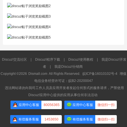
Discuz!交流社区
|
Discuz!程序下载
|
Discuz!使用教程
|
我是Discuz!开发
者
|
我是Discuz!分销商
Copyright ©2026
Dismall.com
All Rights Reserved.
皖ICP备16010102号-4
增值
电信业务经营许可证：皖B2-20200047
违法网站请勿向我司工作人员及应用开发者发起任何形式的服务请求，严禁使用
Discuz!应用中心提供的应用从事任何非法活动
应用中心客服
80056365
应用中心客服
微信扫一扫
有偿服务客服
1453650
有偿服务客服
微信扫一扫