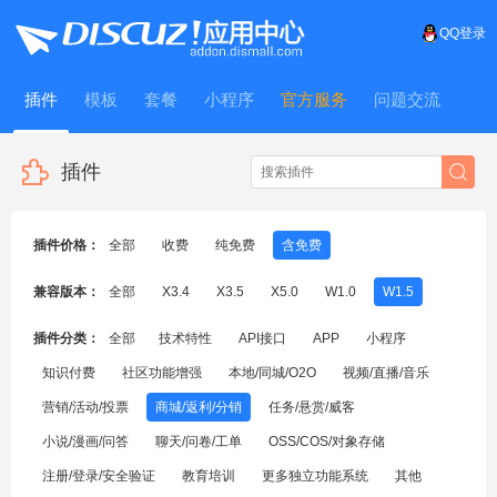
QQ登录
插件
模板
套餐
小程序
官方服务
问题交流
WitFrame
插件
插件价格：
全部
收费
纯免费
含免费
兼容版本：
全部
X3.4
X3.5
X5.0
W1.0
W1.5
插件分类：
全部
技术特性
API接口
APP
小程序
知识付费
社区功能增强
本地/同城/O2O
视频/直播/音乐
营销/活动/投票
商城/返利/分销
任务/悬赏/威客
小说/漫画/问答
聊天/问卷/工单
OSS/COS/对象存储
注册/登录/安全验证
教育培训
更多独立功能系统
其他