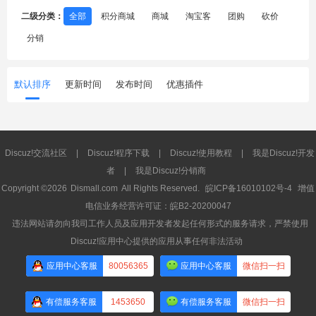
二级分类：
全部
积分商城
商城
淘宝客
团购
砍价
分销
默认排序
更新时间
发布时间
优惠插件
Discuz!交流社区
|
Discuz!程序下载
|
Discuz!使用教程
|
我是Discuz!开发
者
|
我是Discuz!分销商
Copyright ©2026
Dismall.com
All Rights Reserved.
皖ICP备16010102号-4
增值
电信业务经营许可证：皖B2-20200047
违法网站请勿向我司工作人员及应用开发者发起任何形式的服务请求，严禁使用
Discuz!应用中心提供的应用从事任何非法活动
应用中心客服
80056365
应用中心客服
微信扫一扫
有偿服务客服
1453650
有偿服务客服
微信扫一扫