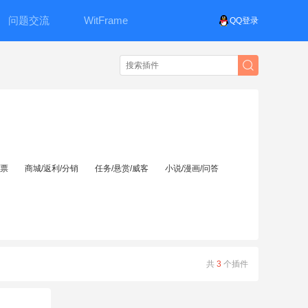
问题交流
WitFrame
QQ登录
投票
商城/返利/分销
任务/悬赏/威客
小说/漫画/问答
共
3
个插件