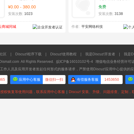
¥0.00 - 380.00
免费
安装次数:
1023
安装次数:
3138
云商城同城
作者:
平安网络科技
流社区
|
Discuz!程序下载
|
Discuz!使用教程
|
我是Discuz!开发者
|
我是Di
Dismall.com
All Rights Reserved.
皖ICP备16010102号-4
增值电信业务经营许可证：皖
工作人员及应用开发者发起任何形式的服务请求，严禁使用Discuz!应用中心提供的
365
应用中心客服
微信扫一扫
有偿服务客服
1453650
授权恢复等使用问题，联系应用中心客服
|
Discuz! 安装、升级、问题排查、定制