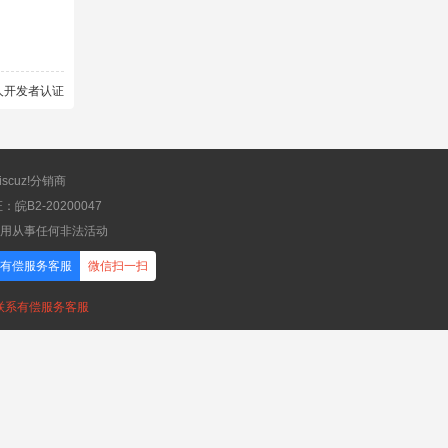
scuz!分销商
B2-20200047
应用从事任何非法活动
有偿服务客服
微信扫一扫
，联系有偿服务客服