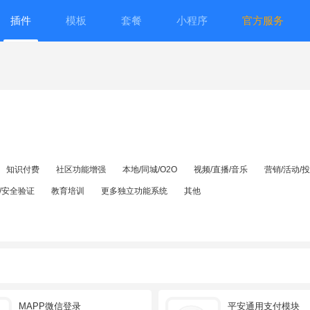
插件
模板
套餐
小程序
官方服务
知识付费
社区功能增强
本地/同城/O2O
视频/直播/音乐
营销/活动/
/安全验证
教育培训
更多独立功能系统
其他
MAPP微信登录
平安通用支付模块