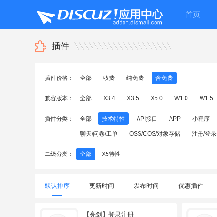
首页
插件
插件价格：
全部
收费
纯免费
含免费
兼容版本：
全部
X3.4
X3.5
X5.0
W1.0
W1.5
插件分类：
全部
技术特性
API接口
APP
小程序
聊天/问卷/工单
OSS/COS/对象存储
注册/登录
二级分类：
全部
X5特性
默认排序
更新时间
发布时间
优惠插件
【亮剑】登录注册