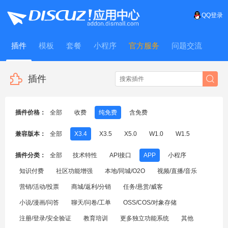
QQ登录
插件
模板
套餐
小程序
官方服务
问题交流
WitFrame
插件
插件价格：
全部
收费
纯免费
含免费
兼容版本：
全部
X3.4
X3.5
X5.0
W1.0
W1.5
插件分类：
全部
技术特性
API接口
APP
小程序
知识付费
社区功能增强
本地/同城/O2O
视频/直播/音乐
营销/活动/投票
商城/返利/分销
任务/悬赏/威客
小说/漫画/问答
聊天/问卷/工单
OSS/COS/对象存储
注册/登录/安全验证
教育培训
更多独立功能系统
其他