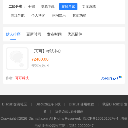
二级分类：
全部
资源下载
在线考试
文库系统
网址导航
个人博客
休闲娱乐
其他功能
默认排序
更新时间
发布时间
优惠插件
【可可】考试中心
¥2480.00
安装次数:
4
作者:
可可科技
Discuz!交流社区
|
Discuz!程序下载
|
Discuz!使用教程
|
我是Discuz!开发
者
|
我是Discuz!分销商
Copyright ©2026
Dismall.com
All Rights Reserved.
皖ICP备16010102号-4
增值
电信业务经营许可证：皖B2-20200047