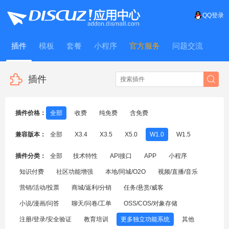
QQ登录
插件
模板
套餐
小程序
官方服务
问题交流
WitFrame
插件
插件价格：
全部
收费
纯免费
含免费
兼容版本：
全部
X3.4
X3.5
X5.0
W1.0
W1.5
插件分类：
全部
技术特性
API接口
APP
小程序
知识付费
社区功能增强
本地/同城/O2O
视频/直播/音乐
营销/活动/投票
商城/返利/分销
任务/悬赏/威客
小说/漫画/问答
聊天/问卷/工单
OSS/COS/对象存储
注册/登录/安全验证
教育培训
更多独立功能系统
其他