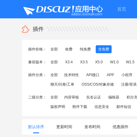
首页
插件
插件价格：
全部
收费
纯免费
含免费
兼容版本：
全部
X3.4
X3.5
X5.0
W1.0
W1.5
插件分类：
全部
技术特性
API接口
APP
小程序
聊天/问卷/工单
OSS/COS/对象存储
注册/登录
二级分类：
全部
内容审核
实名认证
编辑器
积分
版权声明
附件下载
信息安全
邮件短信
默认排序
更新时间
发布时间
优惠插件