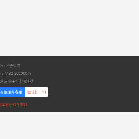
scuz!分销商
B2-20200047
应用从事任何非法活动
有偿服务客服
微信扫一扫
，联系有偿服务客服