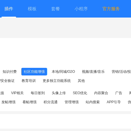
插件
模板
套餐
小程序
官方服务
知识付费
社区功能增强
本地/同城/O2O
视频/直播/音乐
营销/活动/
/安全验证
教育培训
更多独立功能系统
其他
充值
VIP相关
每日签到
头像上传
SEO优化
内容聚合
广告
发帖增强
看帖增强
积分流通
管理增强
站内搜索
APP引导