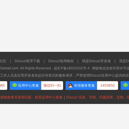
流社区
|
Discuz!程序下载
|
Discuz!使用教程
|
我是Discuz!开发者
|
我是Di
Dismall.com
All Rights Reserved.
皖ICP备16010102号-4
增值电信业务经营许可证：皖
工作人员及应用开发者发起任何形式的服务请求，严禁使用Discuz!应用中心提供的
365
应用中心客服
微信扫一扫
有偿服务客服
1453650
授权恢复等使用问题，联系应用中心客服
|
Discuz! 安装、升级、问题排查、定制