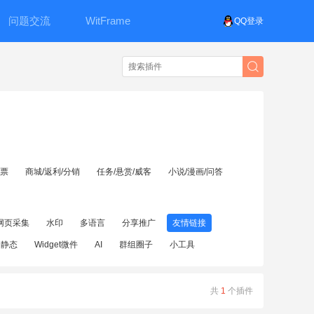
问题交流
WitFrame
QQ登录
投票
商城/返利/分销
任务/悬赏/威客
小说/漫画/问答
网页采集
水印
多语言
分享推广
友情链接
伪静态
Widget微件
AI
群组圈子
小工具
共
1
个插件