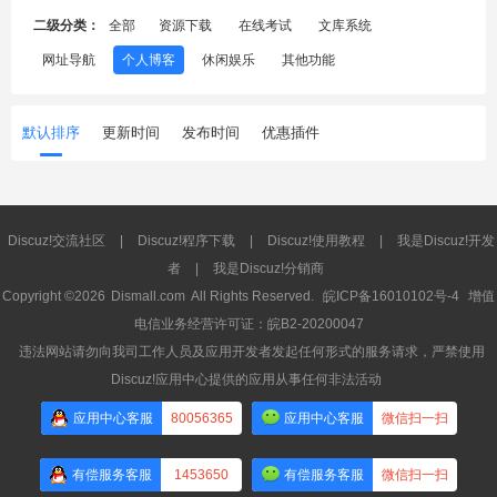
二级分类：
全部
资源下载
在线考试
文库系统
网址导航
个人博客
休闲娱乐
其他功能
默认排序
更新时间
发布时间
优惠插件
Discuz!交流社区
|
Discuz!程序下载
|
Discuz!使用教程
|
我是Discuz!开发
者
|
我是Discuz!分销商
Copyright ©2026
Dismall.com
All Rights Reserved.
皖ICP备16010102号-4
增值
电信业务经营许可证：皖B2-20200047
违法网站请勿向我司工作人员及应用开发者发起任何形式的服务请求，严禁使用
Discuz!应用中心提供的应用从事任何非法活动
应用中心客服
80056365
应用中心客服
微信扫一扫
有偿服务客服
1453650
有偿服务客服
微信扫一扫