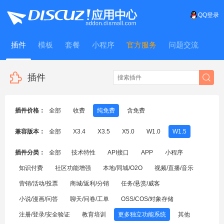
QQ登录
插件
模板
套餐
小程序
官方服务
问题交流
WitFrame
插件
插件价格：
全部
收费
纯免费
含免费
兼容版本：
全部
X3.4
X3.5
X5.0
W1.0
W1.5
插件分类：
全部
技术特性
API接口
APP
小程序
知识付费
社区功能增强
本地/同城/O2O
视频/直播/音乐
营销/活动/投票
商城/返利/分销
任务/悬赏/威客
小说/漫画/问答
聊天/问卷/工单
OSS/COS/对象存储
注册/登录/安全验证
教育培训
更多独立功能系统
其他