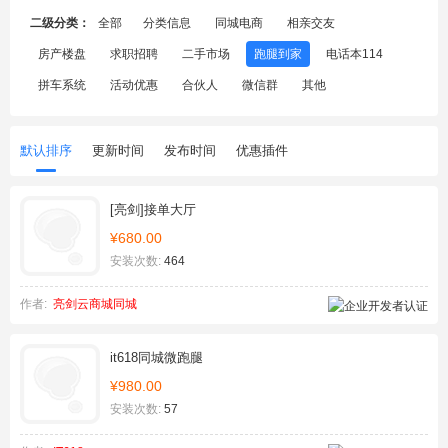
二级分类：
全部
分类信息
同城电商
相亲交友
房产楼盘
求职招聘
二手市场
跑腿到家
电话本114
拼车系统
活动优惠
合伙人
微信群
其他
默认排序
更新时间
发布时间
优惠插件
[亮剑]接单大厅
¥680.00
安装次数:
464
作者:
亮剑云商城同城
it618同城微跑腿
¥980.00
安装次数:
57