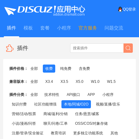
QQ登录
插件
模板
套餐
小程序
官方服务
问题交流
WitFrame
插件
插件价格：
全部
收费
纯免费
含免费
兼容版本：
全部
X3.4
X3.5
X5.0
W1.0
W1.5
插件分类：
全部
技术特性
API接口
APP
小程序
知识付费
社区功能增强
本地/同城/O2O
视频/直播/音乐
营销/活动/投票
商城/返利/分销
任务/悬赏/威客
小说/漫画/问答
聊天/问卷/工单
OSS/COS/对象存储
注册/登录/安全验证
教育培训
更多独立功能系统
其他