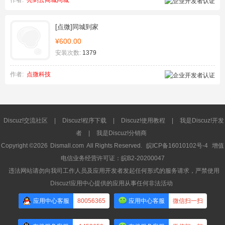
作者:
亮剑云商城同城
[点微]同城到家
¥600.00
安装次数:
1379
作者:
点微科技
Discuz!交流社区
|
Discuz!程序下载
|
Discuz!使用教程
|
我是Discuz!开发
者
|
我是Discuz!分销商
Copyright ©2026
Dismall.com
All Rights Reserved.
皖ICP备16010102号-4
增值
电信业务经营许可证：皖B2-20200047
违法网站请勿向我司工作人员及应用开发者发起任何形式的服务请求，严禁使用
Discuz!应用中心提供的应用从事任何非法活动
应用中心客服
80056365
应用中心客服
微信扫一扫