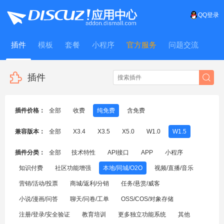
QQ登录
插件
模板
套餐
小程序
官方服务
问题交流
WitFrame
插件
插件价格：
全部
收费
纯免费
含免费
兼容版本：
全部
X3.4
X3.5
X5.0
W1.0
W1.5
插件分类：
全部
技术特性
API接口
APP
小程序
知识付费
社区功能增强
本地/同城/O2O
视频/直播/音乐
营销/活动/投票
商城/返利/分销
任务/悬赏/威客
小说/漫画/问答
聊天/问卷/工单
OSS/COS/对象存储
注册/登录/安全验证
教育培训
更多独立功能系统
其他