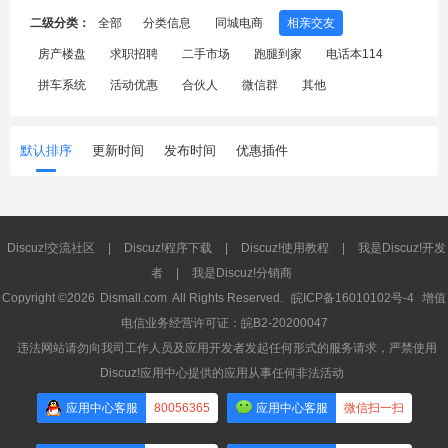
二级分类：
全部
分类信息
同城电商
相亲交友
房产楼盘
求职招聘
二手市场
跑腿到家
电话本114
拼车系统
活动优惠
合伙人
微信群
其他
默认排序
更新时间
发布时间
优惠插件
Discuz!交流社区
|
Discuz!程序下载
|
Discuz!使用教程
|
我是Discuz!开发
者
|
我是Discuz!分销商
Copyright ©2026
Dismall.com
All Rights Reserved.
皖ICP备16010102号-4
增值
电信业务经营许可证：皖B2-20200047
违法网站请勿向我司工作人员及应用开发者发起任何形式的服务请求，严禁使用
Discuz!应用中心提供的应用从事任何非法活动
应用中心客服
80056365
应用中心客服
微信扫一扫