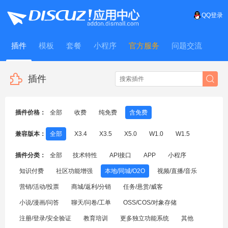
QQ登录
插件
模板
套餐
小程序
官方服务
问题交流
WitFrame
插件
插件价格：
全部
收费
纯免费
含免费
兼容版本：
全部
X3.4
X3.5
X5.0
W1.0
W1.5
插件分类：
全部
技术特性
API接口
APP
小程序
知识付费
社区功能增强
本地/同城/O2O
视频/直播/音乐
营销/活动/投票
商城/返利/分销
任务/悬赏/威客
小说/漫画/问答
聊天/问卷/工单
OSS/COS/对象存储
注册/登录/安全验证
教育培训
更多独立功能系统
其他