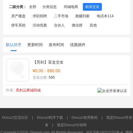
二级分类：
全部
分类信息
同城电商
相亲交友
房产楼盘
求职招聘
二手市场
跑腿到家
电话本114
拼车系统
活动优惠
合伙人
微信群
其他
默认排序
更新时间
发布时间
优惠插件
【亮剑】盲盒交友
¥0.00 - 880.00
安装次数:
595
作者:
亮剑云商城同城
Discuz!交流社区
|
Discuz!程序下载
|
Discuz!使用教程
|
我是Discuz!开发
者
|
我是Discuz!分销商
Copyright ©2026
Dismall.com
All Rights Reserved.
皖ICP备16010102号-4
增值