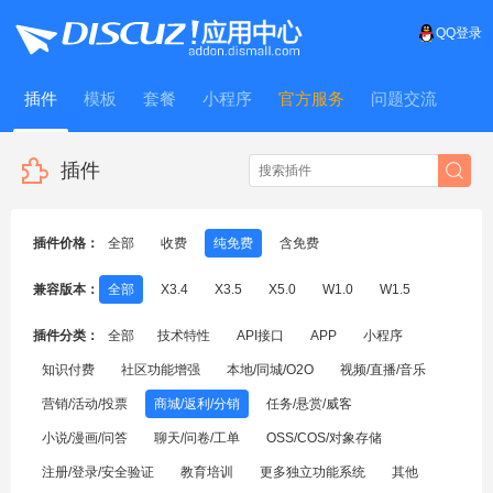
QQ登录
插件
模板
套餐
小程序
官方服务
问题交流
WitFrame
插件
插件价格：
全部
收费
纯免费
含免费
兼容版本：
全部
X3.4
X3.5
X5.0
W1.0
W1.5
插件分类：
全部
技术特性
API接口
APP
小程序
知识付费
社区功能增强
本地/同城/O2O
视频/直播/音乐
营销/活动/投票
商城/返利/分销
任务/悬赏/威客
小说/漫画/问答
聊天/问卷/工单
OSS/COS/对象存储
注册/登录/安全验证
教育培训
更多独立功能系统
其他