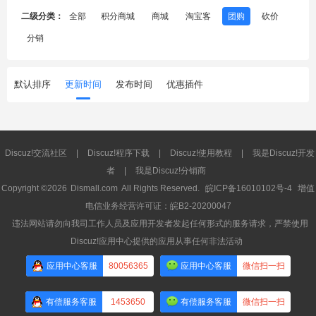
二级分类：
全部
积分商城
商城
淘宝客
团购
砍价
分销
默认排序
更新时间
发布时间
优惠插件
Discuz!交流社区
|
Discuz!程序下载
|
Discuz!使用教程
|
我是Discuz!开发
者
|
我是Discuz!分销商
Copyright ©2026
Dismall.com
All Rights Reserved.
皖ICP备16010102号-4
增值
电信业务经营许可证：皖B2-20200047
违法网站请勿向我司工作人员及应用开发者发起任何形式的服务请求，严禁使用
Discuz!应用中心提供的应用从事任何非法活动
应用中心客服
80056365
应用中心客服
微信扫一扫
有偿服务客服
1453650
有偿服务客服
微信扫一扫