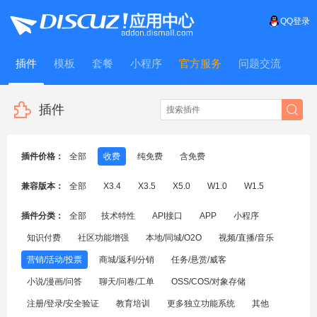
QQ登录
插件
模板
套餐
小程序
官方服务
问题交流
WitFrame
插件
插件价格：
全部
收费
纯免费
含免费
兼容版本：
全部
X3.4
X3.5
X5.0
W1.0
W1.5
插件分类：
全部
技术特性
API接口
APP
小程序
知识付费
社区功能增强
本地/同城/O2O
视频/直播/音乐
营销/活动/投票
商城/返利/分销
任务/悬赏/威客
小说/漫画/问答
聊天/问卷/工单
OSS/COS/对象存储
注册/登录/安全验证
教育培训
更多独立功能系统
其他