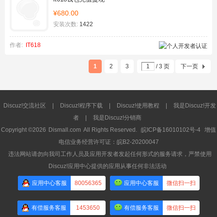
¥680.00
安装次数:
1422
作者:
IT618
1
2
3
/ 3 页
下一页
Discuz!交流社区
|
Discuz!程序下载
|
Discuz!使用教程
|
我是Discuz!开发
者
|
我是Discuz!分销商
Copyright ©2026
Dismall.com
All Rights Reserved.
皖ICP备16010102号-4
增值
电信业务经营许可证：皖B2-20200047
违法网站请勿向我司工作人员及应用开发者发起任何形式的服务请求，严禁使用
Discuz!应用中心提供的应用从事任何非法活动
应用中心客服
80056365
应用中心客服
微信扫一扫
有偿服务客服
1453650
有偿服务客服
微信扫一扫