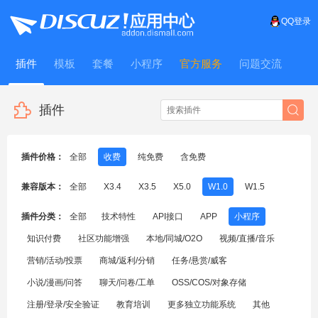
QQ登录
插件
模板
套餐
小程序
官方服务
问题交流
WitFrame
插件
插件价格：
全部
收费
纯免费
含免费
兼容版本：
全部
X3.4
X3.5
X5.0
W1.0
W1.5
插件分类：
全部
技术特性
API接口
APP
小程序
知识付费
社区功能增强
本地/同城/O2O
视频/直播/音乐
营销/活动/投票
商城/返利/分销
任务/悬赏/威客
小说/漫画/问答
聊天/问卷/工单
OSS/COS/对象存储
注册/登录/安全验证
教育培训
更多独立功能系统
其他