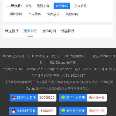
二级分类：
全部
资源下载
在线考试
文库系统
网址导航
个人博客
休闲娱乐
其他功能
默认排序
更新时间
发布时间
优惠插件
Discuz!交流社区
|
Discuz!程序下载
|
Discuz!使用教程
|
我是Discuz!开发
者
|
我是Discuz!分销商
Copyright ©2026
Dismall.com
All Rights Reserved.
皖ICP备16010102号-4
增值
电信业务经营许可证：皖B2-20200047
违法网站请勿向我司工作人员及应用开发者发起任何形式的服务请求，严禁使用
Discuz!应用中心提供的应用从事任何非法活动
应用中心客服
80056365
应用中心客服
微信扫一扫
有偿服务客服
1453650
有偿服务客服
微信扫一扫