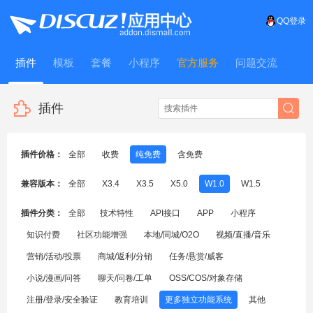
QQ登录
插件
模板
套餐
小程序
官方服务
问题交流
WitFrame
插件
插件价格：
全部
收费
纯免费
含免费
兼容版本：
全部
X3.4
X3.5
X5.0
W1.0
W1.5
插件分类：
全部
技术特性
API接口
APP
小程序
知识付费
社区功能增强
本地/同城/O2O
视频/直播/音乐
营销/活动/投票
商城/返利/分销
任务/悬赏/威客
小说/漫画/问答
聊天/问卷/工单
OSS/COS/对象存储
注册/登录/安全验证
教育培训
更多独立功能系统
其他