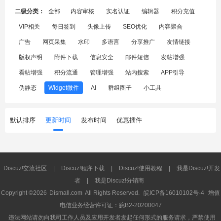
二级分类：
全部
内容审核
实名认证
编辑器
积分充值
VIP相关
每日签到
头像上传
SEO优化
内容聚合
广告
网页采集
水印
多语言
分享推广
友情链接
版权声明
附件下载
信息安全
邮件短信
发帖增强
看帖增强
积分流通
管理增强
站内搜索
APP引导
伪静态
Widget微件
AI
群组圈子
小工具
默认排序
更新时间
发布时间
优惠插件
Discuz!交流社区
|
Discuz!程序下载
|
Discuz!使用教程
|
我是Discuz!开发
者
|
我是Discuz!分销商
Copyright ©2026
Dismall.com
All Rights Reserved.
皖ICP备16010102号-4
增值
电信业务经营许可证：皖B2-20200047
违法网站请勿向我司工作人员及应用开发者发起任何形式的服务请求，严禁使用