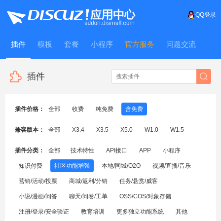
QQ登录
插件
模板
套餐
小程序
官方服务
问题交流
WitFrame
插件
插件价格：
全部
收费
纯免费
含免费
兼容版本：
全部
X3.4
X3.5
X5.0
W1.0
W1.5
插件分类：
全部
技术特性
API接口
APP
小程序
知识付费
社区功能增强
本地/同城/O2O
视频/直播/音乐
营销/活动/投票
商城/返利/分销
任务/悬赏/威客
小说/漫画/问答
聊天/问卷/工单
OSS/COS/对象存储
注册/登录/安全验证
教育培训
更多独立功能系统
其他