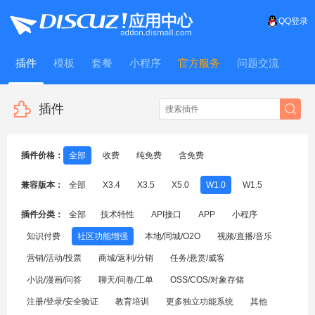
QQ登录
插件
模板
套餐
小程序
官方服务
问题交流
WitFrame
插件
插件价格：
全部
收费
纯免费
含免费
兼容版本：
全部
X3.4
X3.5
X5.0
W1.0
W1.5
插件分类：
全部
技术特性
API接口
APP
小程序
知识付费
社区功能增强
本地/同城/O2O
视频/直播/音乐
营销/活动/投票
商城/返利/分销
任务/悬赏/威客
小说/漫画/问答
聊天/问卷/工单
OSS/COS/对象存储
注册/登录/安全验证
教育培训
更多独立功能系统
其他