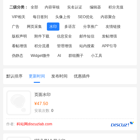
二级分类：
全部
内容审核
实名认证
编辑器
积分充值
VIP相关
每日签到
头像上传
SEO优化
内容聚合
广告
网页采集
水印
多语言
分享推广
友情链接
版权声明
附件下载
信息安全
邮件短信
发帖增强
看帖增强
积分流通
管理增强
站内搜索
APP引导
伪静态
Widget微件
AI
群组圈子
小工具
默认排序
更新时间
发布时间
优惠插件
页面水印
¥47.50
安装次数:
0
作者:
科站网discuzlab.com