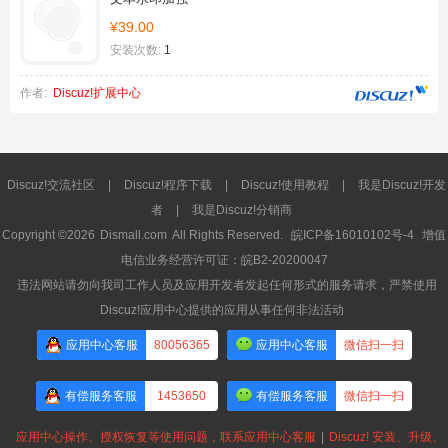
¥39.00
安装次数:
1
作者:
Discuz!扩展中心
Discuz!交流社区
|
Discuz!程序下载
|
Discuz!使用教程
|
我是Discuz!开发
者
|
我是Discuz!分销商
Copyright ©2026
Dismall.com
All Rights Reserved.
皖ICP备16010102号-4
增值
电信业务经营许可证：皖B2-20200047
违法网站请勿向我司工作人员及应用开发者发起任何形式的服务请求，严禁使用
Discuz!应用中心提供的应用从事任何非法活动
应用中心客服
80056365
应用中心客服
微信扫一扫
有偿服务客服
1453650
有偿服务客服
微信扫一扫
应用中心操作、授权恢复等使用问题，联系应用中心客服
|
Discuz! 安装、升级、