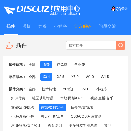
QQ登录
插件
模板
套餐
小程序
官方服务
问题交流
WitFrame
插件
插件价格：
全部
收费
纯免费
含免费
兼容版本：
全部
X3.4
X3.5
X5.0
W1.0
W1.5
插件分类：
全部
技术特性
API接口
APP
小程序
知识付费
社区功能增强
本地/同城/O2O
视频/直播/音乐
营销/活动/投票
商城/返利/分销
任务/悬赏/威客
小说/漫画/问答
聊天/问卷/工单
OSS/COS/对象存储
注册/登录/安全验证
教育培训
更多独立功能系统
其他