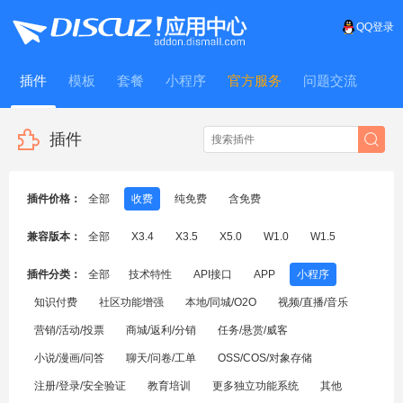
QQ登录
插件
模板
套餐
小程序
官方服务
问题交流
WitFrame
插件
插件价格：
全部
收费
纯免费
含免费
兼容版本：
全部
X3.4
X3.5
X5.0
W1.0
W1.5
插件分类：
全部
技术特性
API接口
APP
小程序
知识付费
社区功能增强
本地/同城/O2O
视频/直播/音乐
营销/活动/投票
商城/返利/分销
任务/悬赏/威客
小说/漫画/问答
聊天/问卷/工单
OSS/COS/对象存储
注册/登录/安全验证
教育培训
更多独立功能系统
其他