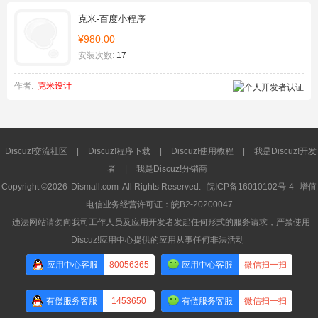
克米-百度小程序
¥980.00
安装次数:
17
作者:
克米设计
Discuz!交流社区
|
Discuz!程序下载
|
Discuz!使用教程
|
我是Discuz!开发
者
|
我是Discuz!分销商
Copyright ©2026
Dismall.com
All Rights Reserved.
皖ICP备16010102号-4
增值
电信业务经营许可证：皖B2-20200047
违法网站请勿向我司工作人员及应用开发者发起任何形式的服务请求，严禁使用
Discuz!应用中心提供的应用从事任何非法活动
应用中心客服
80056365
应用中心客服
微信扫一扫
有偿服务客服
1453650
有偿服务客服
微信扫一扫